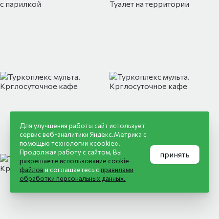
Туркоплекс Мульта. Душевая в бане
Туркоплекс Мульта. Туалет н
Для улучшения работы сайт использует
сервис веб-аналитики Яндекс.Метрика с
помощью технологии «cookie».
Продолжая работу с сайтом, Вы
принять
Туркоплекс мульта. Летний душ
Туркоплекс мульта. Баня с к
разрешаете использование cookie-
файлов
и соглашаетесь с
правилами
обработки персональных данных.